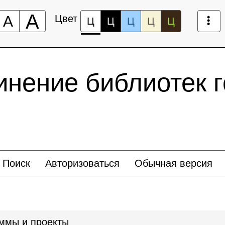
А
А
Цвет
Ц
Ц
Ц
Ц
Ц
нение библиотек г
Поиск
Авторизоваться
Обычная версия
аммы и проекты